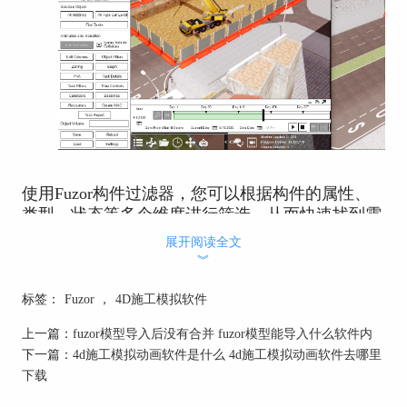
使用Fuzor构件过滤器，您可以根据构件的属性、
类型、状态等多个维度进行筛选，从而快速找到需
要关注的构件。
展开阅读全文
使用Fuzor构件过滤器非常简单。首先，您可以在
︾
Fuzor界面中找到构件过滤器的选项。然后，根据
您的需求，选择合适的筛选条件，如构件的分类、
标签：
Fuzor
，
4D施工模拟软件
材质、状态等。一旦设置完成，Fuzor会自动将满
上一篇：
fuzor模型导入后没有合并 fuzor模型能导入什么软件内
足条件的构件显示出来，帮助您快速定位到关键构
下一篇：
4d施工模拟动画软件是什么 4d施工模拟动画软件去哪里
件，提升工作效率。
下载
以下是如何使用Fuzor构件过滤器的详细步骤和注
意事项：