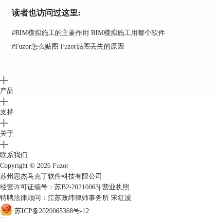
1.打开Fuzor软件，并在界面中找到构件过滤器选
读者也访问过这里:
项。
2.选择您想要过滤的构件类型和属性，如材料、尺
#
BIM模拟施工的主要作用 BIM模拟施工用哪个软件
寸等。
#
Fuzor怎么贴图 Fuzor贴图丢失的原因
3.点击应用，Fuzor将会根据所选条件显示相应的构
件。
我们可以进一步通过关键字搜索、排序等功能定位
到具体的构件。
产品
支持
关于
联系我们
Copyright © 2026
Fuzor
苏州思杰马克丁软件科技有限公司
经营许可证编号：苏B2-20210063
|
营业执照
特聘法律顾问：江苏政纬律师事务所 宋红波
苏ICP备2020065368号-12