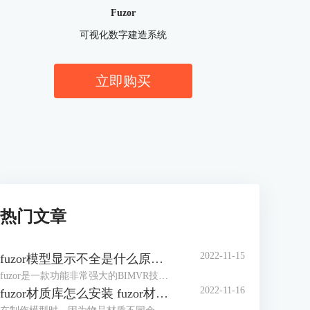
Fuzor
可视化数字建造系统
立即购买
热门文章
2022-11-15
fuzor模型显示不全是什么原因 fuzor模型显示设置
fuzor是一款功能非常强大的BIMVR技术和4D施工模拟技术为一体的综合性平台级工具，使用过程中我们可以将Revit模型同步到fuzor。但有时fuzor模型显示不全是什么原因？这里我们将提供几种解决方案，大家可以根据自己实际情况来设置。除此之外，我们还可以对fuzor模型显示设置进行编辑，以调整出理想的模型效果。下面来看详细介绍吧！
2022-11-16
fuzor材质库怎么安装 fuzor材质库怎么使用