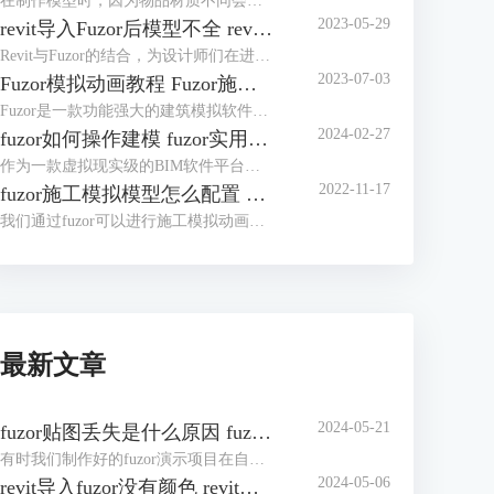
在制作模型时，因为物品材质不同会产生不同效果。但是安装fuzor后，发现软件自带的材质并不是很多，那么fuzor材质库怎么安装？我们可以将下载好的材质库导入fuzor。fuzor材质库怎么使用？有了材质库，使用便非常简单了，除了直接使用材质外，我们还可以对材质进行编辑。下面我们来看详细介绍吧！
2023-05-29
revit导入Fuzor后模型不全 revit导入Fuzor后模型不全怎么办
Revit与Fuzor的结合，为设计师们在进行建筑设计与模型演示时带来了无尽可能性。然而，在Revit向Fuzor导入模型的过程中，有时可能会出现模型不全的情况。本文将详细阐述revit导入Fuzor后模型不全的问题原因，并提供有效的解决办法。
2023-07-03
Fuzor模拟动画教程 Fuzor施工模拟动画如何导出
Fuzor是一款功能强大的建筑模拟软件，它不仅可以帮助设计师创建逼真的建筑模型，还可以制作出令人惊叹的模拟动画。本文将为您提供Fuzor模拟动画的详细教程，让您了解如何利用Fuzor创建出精彩的施工模拟动画。
2024-02-27
fuzor如何操作建模 fuzor实用技巧介绍
作为一款虚拟现实级的BIM软件平台，fuzor功能非常强大，同时fuzor还是一款首次将多人游戏引擎技术引入建筑工程行业的工具。既然是被应用于建筑工程行业，操作建模自然是必不可少的，对于fuzor如何操作建模，这里我们将介绍三种模式。下面我们来看fuzor实用技巧介绍吧！
2022-11-17
fuzor施工模拟模型怎么配置 有哪些注意的点
我们通过fuzor可以进行施工模拟动画，在制作动画过程中需要用到许多机械模型，一个个去配置机械模型动作非常繁琐，在fuzor中我们完成一个机械模型后便可通过复制的方式来将动作应用至同类型的机械模型中。下面我们来看fuzor施工模拟模型怎么配置，以及有哪些注意的点吧！
最新文章
2024-05-21
fuzor贴图丢失是什么原因 fuzor贴图丢失怎么办
有时我们制作好的fuzor演示项目在自己电脑上非常完整，在公共设备上演示时却出现了贴图丢失的状况。fuzor贴图丢失是什么原因？贴图丢失有多种原因，有可能是材质库的原因，也有可能是材质库保存路径的问题。fuzor贴图丢失怎么办？我们可以针对贴图丢失的原因进行修复，也可以将fuzor导出为exe文件，或制作人物漫游动画。下面我们来看详细介绍吧！
2024-05-06
revit导入fuzor没有颜色 revit导入fuzor后模型不全怎么办