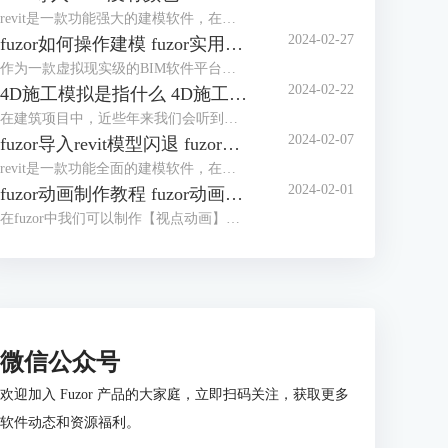
revit是一款功能强大的建模软件，在多个行业被应用广泛。fuzor是一款融合了BIMVR技术和4D施工模拟技术的综合性平台级工具，使用时我们可以将revit中创建的模型导入fuzor中，如果revit导入fuzor没有颜色，很大概率是保存建模时导出了白模。revit导入fuzor后模型不全怎么办？这主要是由于材质库和视觉样式造成的。下面我们来看详细介绍吧！
2024-02-27
fuzor如何操作建模 fuzor实用技巧介绍
作为一款虚拟现实级的BIM软件平台，fuzor功能非常强大，同时fuzor还是一款首次将多人游戏引擎技术引入建筑工程行业的工具。既然是被应用于建筑工程行业，操作建模自然是必不可少的，对于fuzor如何操作建模，这里我们将介绍三种模式。下面我们来看fuzor实用技巧介绍吧！
2024-02-22
4D施工模拟是指什么 4D施工模拟用什么软件
在建筑项目中，近些年来我们会听到是否有4D施工模拟的展示。4D施工模拟是指什么？通俗得讲是我们使用3D虚拟与现实软件，将整个建筑项目的流程通过软件展示出来。4D施工模拟用什么软件？关于4D施工模拟的制作，我们可以使用3D虚拟与现实软件。下面我们来看详细介绍吧！
2024-02-07
fuzor导入revit模型闪退 fuzor导入revit模型错位怎么办
revit是一款功能全面的建模软件，在我们使用fuzor对模型进行渲染时，需要将revit模型导入fuzor。但发现fuzor导入revit模型闪退，模型闪退可能与显卡不匹配有关。fuzor导入revit模型错位怎么办？对于导入revit模型错位的问题，我们可以先查看revit中错位的参数，然后再在fuzor中进行调整。下面我们来看详细介绍吧！
2024-02-01
fuzor动画制作教程 fuzor动画怎么导出来
在fuzor中我们可以制作【视点动画】和【人物漫游动画】，视点动画是像电影一样展示模型，人物漫游动画是以人物的视角展示模型。这两种动画的制作过程完全不同，视点动画的制作和制作施工模拟动画的操作相似，人物漫游动画的制作更像是一种视频的录制。下面我们来看fuzor动画制作教程，以及fuzor动画怎么导出来吧！
微信公众号
欢迎加入 Fuzor 产品的大家庭，立即扫码关注，获取更多
软件动态和资源福利。