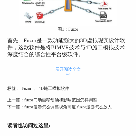
图1：Fuzor
首先，Fuzor是一款功能强大的3D虚拟现实设计软
件，这款软件是将BIMVR技术与4D施工模拟技术
深度结合的综合性平台级软件。
利用Fuzor实时同步技术，能与非常多常用的BIM软
展开阅读全文
件进行数据互通。在浏览BIM模型时，Fuzor不仅能
︾
使用2D、3D等模式浏览项目，同时还可以使用
BIMVR技术深度查看项目。并且，Fuzor可以将
标签：
Fuzor
，
4D施工模拟软件
BIM模型以动画场景方式展示，同时所有项目参与
者，都可以对项目进行审阅、批注。
上一篇：
fuzor门动画移动轴和影响范围怎样调整
下一篇：
fuzor漫游怎么调整视角高度 fuzor漫游怎么放人
上面我们简单介绍了制作施工模拟动画，需要用到
的软件，下面我们来看如何使用Fuzor来制作施工
模拟动画吧！
读者也访问过这里:
二、如何制作施工模拟动画