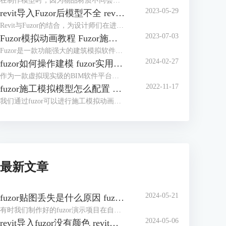
在制作模型时，因为物品材质不同会产生不同效果。但是安装fuzor后，发现软件自带的材质并不是很多，那么fuzor材质库怎么安装？我们可以将下载好的材质库导入fuzor。fuzor材质库怎么使用？有了材质库，使用便非常简单了，除了直接使用材质外，我们还可以对材质进行编辑。下面我们来看详细介绍吧！
2023-05-29
revit导入Fuzor后模型不全 revit导入Fuzor后模型不全怎么办
Revit与Fuzor的结合，为设计师们在进行建筑设计与模型演示时带来了无尽可能性。然而，在Revit向Fuzor导入模型的过程中，有时可能会出现模型不全的情况。本文将详细阐述revit导入Fuzor后模型不全的问题原因，并提供有效的解决办法。
2023-07-03
Fuzor模拟动画教程 Fuzor施工模拟动画如何导出
Fuzor是一款功能强大的建筑模拟软件，它不仅可以帮助设计师创建逼真的建筑模型，还可以制作出令人惊叹的模拟动画。本文将为您提供Fuzor模拟动画的详细教程，让您了解如何利用Fuzor创建出精彩的施工模拟动画。
2024-02-27
fuzor如何操作建模 fuzor实用技巧介绍
作为一款虚拟现实级的BIM软件平台，fuzor功能非常强大，同时fuzor还是一款首次将多人游戏引擎技术引入建筑工程行业的工具。既然是被应用于建筑工程行业，操作建模自然是必不可少的，对于fuzor如何操作建模，这里我们将介绍三种模式。下面我们来看fuzor实用技巧介绍吧！
2022-11-17
fuzor施工模拟模型怎么配置 有哪些注意的点
我们通过fuzor可以进行施工模拟动画，在制作动画过程中需要用到许多机械模型，一个个去配置机械模型动作非常繁琐，在fuzor中我们完成一个机械模型后便可通过复制的方式来将动作应用至同类型的机械模型中。下面我们来看fuzor施工模拟模型怎么配置，以及有哪些注意的点吧！
最新文章
2024-05-21
fuzor贴图丢失是什么原因 fuzor贴图丢失怎么办
有时我们制作好的fuzor演示项目在自己电脑上非常完整，在公共设备上演示时却出现了贴图丢失的状况。fuzor贴图丢失是什么原因？贴图丢失有多种原因，有可能是材质库的原因，也有可能是材质库保存路径的问题。fuzor贴图丢失怎么办？我们可以针对贴图丢失的原因进行修复，也可以将fuzor导出为exe文件，或制作人物漫游动画。下面我们来看详细介绍吧！
2024-05-06
revit导入fuzor没有颜色 revit导入fuzor后模型不全怎么办