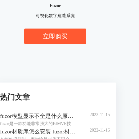
Fuzor
可视化数字建造系统
立即购买
热门文章
2022-11-15
fuzor模型显示不全是什么原因 fuzor模型显示设置
fuzor是一款功能非常强大的BIMVR技术和4D施工模拟技术为一体的综合性平台级工具，使用过程中我们可以将Revit模型同步到fuzor。但有时fuzor模型显示不全是什么原因？这里我们将提供几种解决方案，大家可以根据自己实际情况来设置。除此之外，我们还可以对fuzor模型显示设置进行编辑，以调整出理想的模型效果。下面来看详细介绍吧！
2022-11-16
fuzor材质库怎么安装 fuzor材质库怎么使用