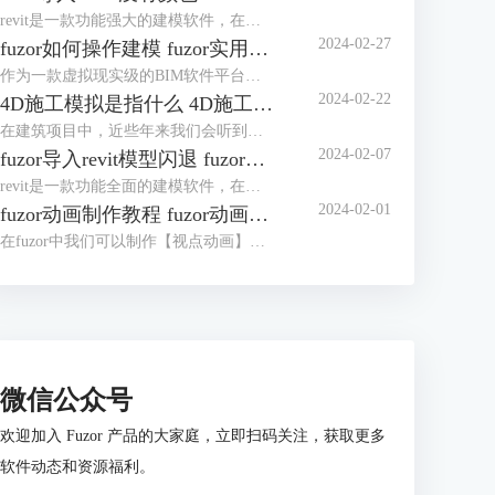
revit是一款功能强大的建模软件，在多个行业被应用广泛。fuzor是一款融合了BIMVR技术和4D施工模拟技术的综合性平台级工具，使用时我们可以将revit中创建的模型导入fuzor中，如果revit导入fuzor没有颜色，很大概率是保存建模时导出了白模。revit导入fuzor后模型不全怎么办？这主要是由于材质库和视觉样式造成的。下面我们来看详细介绍吧！
2024-02-27
fuzor如何操作建模 fuzor实用技巧介绍
作为一款虚拟现实级的BIM软件平台，fuzor功能非常强大，同时fuzor还是一款首次将多人游戏引擎技术引入建筑工程行业的工具。既然是被应用于建筑工程行业，操作建模自然是必不可少的，对于fuzor如何操作建模，这里我们将介绍三种模式。下面我们来看fuzor实用技巧介绍吧！
2024-02-22
4D施工模拟是指什么 4D施工模拟用什么软件
在建筑项目中，近些年来我们会听到是否有4D施工模拟的展示。4D施工模拟是指什么？通俗得讲是我们使用3D虚拟与现实软件，将整个建筑项目的流程通过软件展示出来。4D施工模拟用什么软件？关于4D施工模拟的制作，我们可以使用3D虚拟与现实软件。下面我们来看详细介绍吧！
2024-02-07
fuzor导入revit模型闪退 fuzor导入revit模型错位怎么办
revit是一款功能全面的建模软件，在我们使用fuzor对模型进行渲染时，需要将revit模型导入fuzor。但发现fuzor导入revit模型闪退，模型闪退可能与显卡不匹配有关。fuzor导入revit模型错位怎么办？对于导入revit模型错位的问题，我们可以先查看revit中错位的参数，然后再在fuzor中进行调整。下面我们来看详细介绍吧！
2024-02-01
fuzor动画制作教程 fuzor动画怎么导出来
在fuzor中我们可以制作【视点动画】和【人物漫游动画】，视点动画是像电影一样展示模型，人物漫游动画是以人物的视角展示模型。这两种动画的制作过程完全不同，视点动画的制作和制作施工模拟动画的操作相似，人物漫游动画的制作更像是一种视频的录制。下面我们来看fuzor动画制作教程，以及fuzor动画怎么导出来吧！
微信公众号
欢迎加入 Fuzor 产品的大家庭，立即扫码关注，获取更多
软件动态和资源福利。