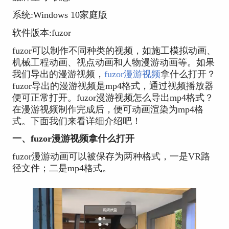
系统:Windows 10家庭版
软件版本:fuzor
fuzor可以制作不同种类的视频，如施工模拟动画、
机械工程动画、视点动画和人物漫游动画等。如果
我们导出的漫游视频，
fuzor漫游视频
拿什么打开？
fuzor导出的漫游视频是mp4格式，通过视频播放器
便可正常打开。fuzor漫游视频怎么导出mp4格式？
在漫游视频制作完成后，便可动画渲染为mp4格
式。下面我们来看详细介绍吧！
一、fuzor漫游视频拿什么打开
fuzor漫游动画可以被保存为两种格式，一是VR路
径文件；二是mp4格式。