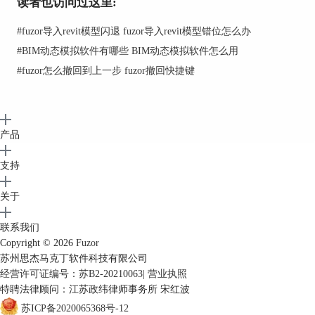
读者也访问过这里:
#
fuzor导入revit模型闪退 fuzor导入revit模型错位怎么办
#
BIM动态模拟软件有哪些 BIM动态模拟软件怎么用
#
fuzor怎么撤回到上一步 fuzor撤回快捷键
产品
图2：播放器
支持
通过QQ影音【打开文件】路径找到人物漫游视频
保存路径，便可打开。
关于
二、fuzor漫游视频怎么导出mp4格式
联系我们
上面我们介绍了视频播放器便可打开fuzor导出的漫
Copyright © 2026
Fuzor
游视频，下面我们来看如何录制人物漫游视频，以
苏州思杰马克丁软件科技有限公司
及怎么导出mp4格式吧！
经营许可证编号：苏B2-20210063
|
营业执照
特聘法律顾问：江苏政纬律师事务所 宋红波
1.录制位置
苏ICP备2020065368号-12