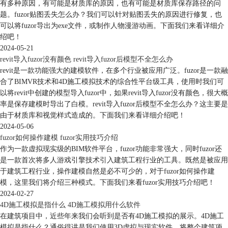
有多种原因，有可能是材质库的原因，也有可能是材质库保存路径的问
题。fuzor贴图丢失怎么办？我们可以针对贴图丢失的原因进行修复，也
可以将fuzor导出为exe文件，或制作人物漫游动画。下面我们来看详细介
绍吧！
2024-05-21
revit导入fuzor没有颜色 revit导入fuzor后模型不全怎么办
revit是一款功能强大的建模软件，在多个行业被应用广泛。fuzor是一款融
合了BIMVR技术和4D施工模拟技术的综合性平台级工具，使用时我们可
以将revit中创建的模型导入fuzor中，如果revit导入fuzor没有颜色，很大概
率是保存建模时导出了白模。revit导入fuzor后模型不全怎么办？这主要是
由于材质库和视觉样式造成的。下面我们来看详细介绍吧！
3、调整界面设置：在设置界面中，您可以找到各种界面设置选项，如颜
2024-05-06
色主题、字体大小、工具栏布局等。根据您的个人偏好，调整这些设置
fuzor如何操作建模 fuzor实用技巧介绍
项，使界面更符合您的习惯和喜好。
作为一款虚拟现实级的BIM软件平台，fuzor功能非常强大，同时fuzor还
4、保存设置：确保您的设置更改已保存。有些软件可能要求您重新启动
是一款首次将多人游戏引擎技术引入建筑工程行业的工具。既然是被应用
fuzor2018才能使设置生效。
于建筑工程行业，操作建模自然是必不可少的，对于fuzor如何操作建
通过以上步骤，您可以轻松地调整fuzor2018的界面设置，以满足您的个
模，这里我们将介绍三种模式。下面我们来看fuzor实用技巧介绍吧！
性化需求。这样，您可以更加舒适和高效地使用该软件，并获得更好的用
2024-02-27
户体验。
4D施工模拟是指什么 4D施工模拟用什么软件
除了上述提到的设置旗帜动画和界面设置之外，fuzor还提供了许多其他
在建筑项目中，近些年来我们会听到是否有4D施工模拟的展示。4D施工
的功能和选项，可以帮助用户更好地使用和掌握该软件。例如，您可以了
模拟是指什么？通俗得讲是我们使用3D虚拟与现实软件，将整个建筑项