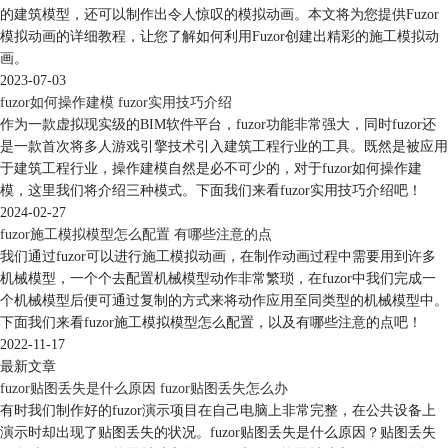
入自己定制的旗帜模型。
的建筑模型，还可以制作出令人惊叹的模拟动画。本文将为您提供Fuzor
3、设置动画效果：一旦您选择了旗帜模型，接下来您需要设置动画效
模拟动画的详细教程，让您了解如何利用Fuzor创建出精彩的施工模拟动
果。在fuzor的动画编辑界面中，您可以调整旗帜的动画属性，如风力、
画。
飘动幅度、速度等。
2023-07-03
4、调整动画参数：根据您的需求，您可以根据场景的实际情况调整旗帜
fuzor如何操作建模 fuzor实用技巧介绍
的动画参数。您可以通过调整风力的强度和方向，以及动画的循环次数和
作为一款虚拟现实级的BIM软件平台，fuzor功能非常强大，同时fuzor还
持续时间等参数，来达到想要的效果。
是一款首次将多人游戏引擎技术引入建筑工程行业的工具。既然是被应用
5、预览和调试：在完成设置后，您可以通过fuzor的预览功能来查看旗帜
于建筑工程行业，操作建模自然是必不可少的，对于fuzor如何操作建
飘动的效果。如果需要调整，您可以返回到动画编辑界面进行修改，直到
模，这里我们将介绍三种模式。下面我们来看fuzor实用技巧介绍吧！
达到满意的效果。
2024-02-27
通过上述步骤，您可以在fuzor中实现旗帜飘动的动画效果，为您的虚拟
fuzor施工模拟模型怎么配置 有哪些注意的点
场景增添生动和细节。这个功能可以应用于建筑项目的可视化展示、景观
我们通过fuzor可以进行施工模拟动画，在制作动画过程中需要用到许多
设计的演示等各种场景中，提升整体的视觉效果。
机械模型，一个个去配置机械模型动作非常繁琐，在fuzor中我们完成一
二、fuzor2018界面的设置在哪
个机械模型后便可通过复制的方式来将动作应用至同类型的机械模型中。
fuzor2018是一款功能强大的虚拟现实软件，它提供了丰富的界面设置选
下面我们来看fuzor施工模拟模型怎么配置，以及有哪些注意的点吧！
项，以满足用户的个性化需求。在fuzor2018中，您可以通过以下步骤进
2022-11-17
行界面设置：
最新文章
1、打开fuzor2018软件：在您的计算机上打开fuzor2018软件。确保您已经
fuzor贴图丢失是什么原因 fuzor贴图丢失怎么办
安装了最新版本的软件。
有时我们制作好的fuzor演示项目在自己电脑上非常完整，在公共设备上
2、进入设置界面：在fuzor2018的主界面上，找到菜单栏或工具栏上
演示时却出现了贴图丢失的状况。fuzor贴图丢失是什么原因？贴图丢失
的"Options"（选项）或"Settings"（设置）选项，点击进入设置界面。