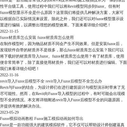
fuzor是一款功能非常强大的BIMVR技术和4D施工模拟技术为一体的综合
性平台级工具，使用过程中我们可以将Revit模型同步到fuzor。但有时
fuzor模型显示不全是什么原因？这里我们将提供几种解决方案，大家可
以根据自己实际情况来设置。除此之外，我们还可以对fuzor模型显示设
置进行编辑，以调整出理想的模型效果。下面来看详细介绍吧！
2022-11-15
fuzor材质库怎么安装 fuzor材质库怎么使用
在制作模型时，因为物品材质不同会产生不同效果。但是安装fuzor后，
发现软件自带的材质并不是很多，那么fuzor材质库怎么安装？我们可以
将下载好的材质库导入fuzor。fuzor材质库怎么使用？有了材质库，使用
便非常简单了，除了直接使用材质外，我们还可以对材质进行编辑。下面
我们来看详细介绍吧！
2022-11-16
revit导入Fuzor后模型不全 revit导入Fuzor后模型不全怎么办
Revit与Fuzor的结合，为设计师们在进行建筑设计与模型演示时带来了无
尽可能性。然而，在Revit向Fuzor导入模型的过程中，有时可能会出现模
型不全的情况。本文将详细阐述revit导入Fuzor后模型不全的问题原因，
并提供有效的解决办法。
2023-05-29
2、选择旗帜模型：在fuzor中，您需要选择一个合适的旗帜模型来添加到
Fuzor模拟动画教程 Fuzor施工模拟动画如何导出
您的场景中。您可以从fuzor自带的模型库中选择一个旗帜模型，或者导
Fuzor是一款功能强大的建筑模拟软件，它不仅可以帮助设计师创建逼真