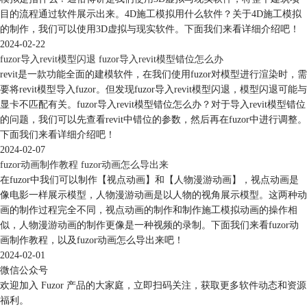
解如何导入建筑模型、添加材质和光照效果、进行虚拟现实漫游等操作。
目的流程通过软件展示出来。4D施工模拟用什么软件？关于4D施工模拟
通过深入学习和了解这些功能，您可以发挥fuzor的最大潜力，并实现更
的制作，我们可以使用3D虚拟与现实软件。下面我们来看详细介绍吧！
高效的工作流程。
2024-02-22
在本文中，我们介绍了fuzor设置旗飘起来的动画，fuzor2018界面的设置
fuzor导入revit模型闪退 fuzor导入revit模型错位怎么办
在哪。通过按照指导操作，您可以在fuzor中实现引人注目的动画效果，
revit是一款功能全面的建模软件，在我们使用fuzor对模型进行渲染时，需
并根据个人偏好调整界面设置。同时，我们强调了深入学习和了解fuzor
要将revit模型导入fuzor。但发现fuzor导入revit模型闪退，模型闪退可能与
的其他功能和选项的重要性，以充分利用该软件的优势。希望本文对您有
显卡不匹配有关。fuzor导入revit模型错位怎么办？对于导入revit模型错位
所帮助，并能让您更好地掌握fuzor的使用。
的问题，我们可以先查看revit中错位的参数，然后再在fuzor中进行调整。
下面我们来看详细介绍吧！
2024-02-07
fuzor动画制作教程 fuzor动画怎么导出来
在fuzor中我们可以制作【视点动画】和【人物漫游动画】，视点动画是
像电影一样展示模型，人物漫游动画是以人物的视角展示模型。这两种动
画的制作过程完全不同，视点动画的制作和制作施工模拟动画的操作相
似，人物漫游动画的制作更像是一种视频的录制。下面我们来看fuzor动
画制作教程，以及fuzor动画怎么导出来吧！
2024-02-01
微信公众号
欢迎加入 Fuzor 产品的大家庭，立即扫码关注，获取更多软件动态和资源
福利。