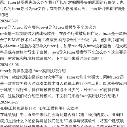
题。fuzor贴图丢失怎么办？我们可以针对贴图丢失的原因进行修复，也
可以将fuzor导出为exe文件，或制作人物漫游动画。下面我们来看详细介
绍吧！
2024-05-21
revit导入fuzor没有颜色 revit导入fuzor后模型不全怎么办
revit是一款功能强大的建模软件，在多个行业被应用广泛。fuzor是一款融
合了BIMVR技术和4D施工模拟技术的综合性平台级工具，使用时我们可
以将revit中创建的模型导入fuzor中，如果revit导入fuzor没有颜色，很大概
率是保存建模时导出了白模。revit导入fuzor后模型不全怎么办？这主要是
由于材质库和视觉样式造成的。下面我们来看详细介绍吧！
2024-05-06
fuzor如何操作建模 fuzor实用技巧介绍
作为一款虚拟现实级的BIM软件平台，fuzor功能非常强大，同时fuzor还
是一款首次将多人游戏引擎技术引入建筑工程行业的工具。既然是被应用
于建筑工程行业，操作建模自然是必不可少的，对于fuzor如何操作建
模，这里我们将介绍三种模式。下面我们来看fuzor实用技巧介绍吧！
2024-02-27
4D施工模拟是指什么 4D施工模拟用什么软件
在建筑项目中，近些年来我们会听到是否有4D施工模拟的展示。4D施工
模拟是指什么？通俗得讲是我们使用3D虚拟与现实软件，将整个建筑项