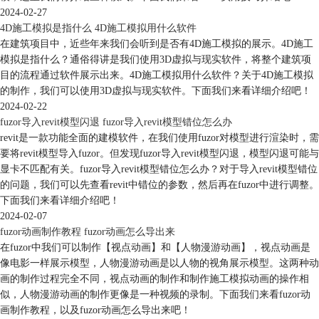
2024-02-27
4D施工模拟是指什么 4D施工模拟用什么软件
在建筑项目中，近些年来我们会听到是否有4D施工模拟的展示。4D施工
模拟是指什么？通俗得讲是我们使用3D虚拟与现实软件，将整个建筑项
目的流程通过软件展示出来。4D施工模拟用什么软件？关于4D施工模拟
的制作，我们可以使用3D虚拟与现实软件。下面我们来看详细介绍吧！
2024-02-22
fuzor导入revit模型闪退 fuzor导入revit模型错位怎么办
revit是一款功能全面的建模软件，在我们使用fuzor对模型进行渲染时，需
要将revit模型导入fuzor。但发现fuzor导入revit模型闪退，模型闪退可能与
显卡不匹配有关。fuzor导入revit模型错位怎么办？对于导入revit模型错位
的问题，我们可以先查看revit中错位的参数，然后再在fuzor中进行调整。
下面我们来看详细介绍吧！
2024-02-07
fuzor动画制作教程 fuzor动画怎么导出来
在fuzor中我们可以制作【视点动画】和【人物漫游动画】，视点动画是
像电影一样展示模型，人物漫游动画是以人物的视角展示模型。这两种动
画的制作过程完全不同，视点动画的制作和制作施工模拟动画的操作相
似，人物漫游动画的制作更像是一种视频的录制。下面我们来看fuzor动
画制作教程，以及fuzor动画怎么导出来吧！