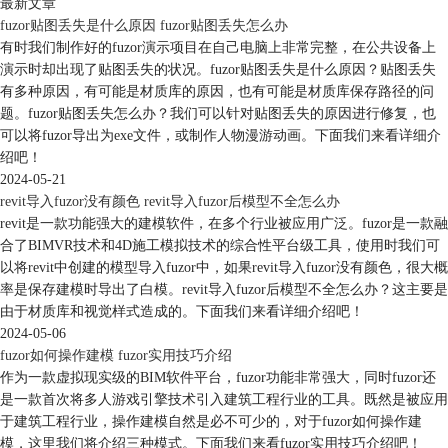
最新文章
fuzor贴图丢失是什么原因 fuzor贴图丢失怎么办
有时我们制作好的fuzor演示项目在自己电脑上非常完整，在公共设备上
演示时却出现了贴图丢失的状况。fuzor贴图丢失是什么原因？贴图丢失
有多种原因，有可能是材质库的原因，也有可能是材质库保存路径的问
题。fuzor贴图丢失怎么办？我们可以针对贴图丢失的原因进行修复，也
可以将fuzor导出为exe文件，或制作人物漫游动画。下面我们来看详细介
绍吧！
2024-05-21
revit导入fuzor没有颜色 revit导入fuzor后模型不全怎么办
revit是一款功能强大的建模软件，在多个行业被应用广泛。fuzor是一款融
合了BIMVR技术和4D施工模拟技术的综合性平台级工具，使用时我们可
以将revit中创建的模型导入fuzor中，如果revit导入fuzor没有颜色，很大概
率是保存建模时导出了白模。revit导入fuzor后模型不全怎么办？这主要是
由于材质库和视觉样式造成的。下面我们来看详细介绍吧！
2024-05-06
fuzor如何操作建模 fuzor实用技巧介绍
作为一款虚拟现实级的BIM软件平台，fuzor功能非常强大，同时fuzor还
是一款首次将多人游戏引擎技术引入建筑工程行业的工具。既然是被应用
于建筑工程行业，操作建模自然是必不可少的，对于fuzor如何操作建
模，这里我们将介绍三种模式。下面我们来看fuzor实用技巧介绍吧！