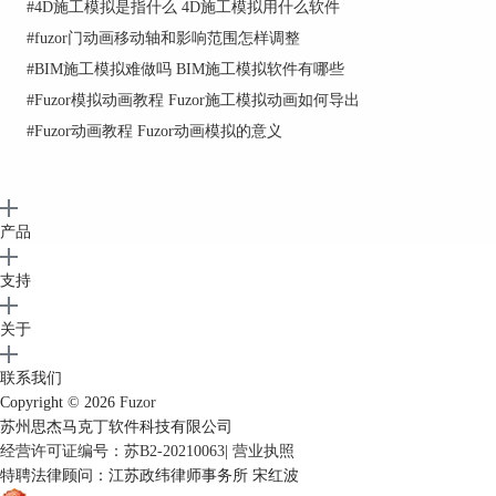
#
4D施工模拟是指什么 4D施工模拟用什么软件
#
fuzor门动画移动轴和影响范围怎样调整
#
BIM施工模拟难做吗 BIM施工模拟软件有哪些
#
Fuzor模拟动画教程 Fuzor施工模拟动画如何导出
#
Fuzor动画教程 Fuzor动画模拟的意义
产品
图2：人物定制
支持
这里会展示不同性别、职业、服饰的人物，同时可
关于
以编辑人物的身高等信息。下面我们来看如何设置
人物参数吧！
联系我们
二、设置人物参数
Copyright © 2026
Fuzor
苏州思杰马克丁软件科技有限公司
这里可以设置的种类有很多，下面我们分别来看。
经营许可证编号：苏B2-20210063
|
营业执照
1.设置人物形象
特聘法律顾问：江苏政纬律师事务所 宋红波