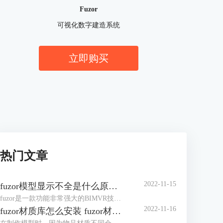
Fuzor
可视化数字建造系统
立即购买
热门文章
2022-11-15
fuzor模型显示不全是什么原因 fuzor模型显示设置
fuzor是一款功能非常强大的BIMVR技术和4D施工模拟技术为一体的综合性平台级工具，使用过程中我们可以将Revit模型同步到fuzor。但有时fuzor模型显示不全是什么原因？这里我们将提供几种解决方案，大家可以根据自己实际情况来设置。除此之外，我们还可以对fuzor模型显示设置进行编辑，以调整出理想的模型效果。下面来看详细介绍吧！
2022-11-16
fuzor材质库怎么安装 fuzor材质库怎么使用