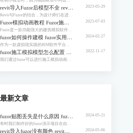
在制作模型时，因为物品材质不同会产生不同效果。但是安装fuzor后，发现软件自带的材质并不是很多，那么fuzor材质库怎么安装？我们可以将下载好的材质库导入fuzor。fuzor材质库怎么使用？有了材质库，使用便非常简单了，除了直接使用材质外，我们还可以对材质进行编辑。下面我们来看详细介绍吧！
2023-05-29
revit导入Fuzor后模型不全 revit导入Fuzor后模型不全怎么办
Revit与Fuzor的结合，为设计师们在进行建筑设计与模型演示时带来了无尽可能性。然而，在Revit向Fuzor导入模型的过程中，有时可能会出现模型不全的情况。本文将详细阐述revit导入Fuzor后模型不全的问题原因，并提供有效的解决办法。
2023-07-03
Fuzor模拟动画教程 Fuzor施工模拟动画如何导出
Fuzor是一款功能强大的建筑模拟软件，它不仅可以帮助设计师创建逼真的建筑模型，还可以制作出令人惊叹的模拟动画。本文将为您提供Fuzor模拟动画的详细教程，让您了解如何利用Fuzor创建出精彩的施工模拟动画。
2024-02-27
fuzor如何操作建模 fuzor实用技巧介绍
作为一款虚拟现实级的BIM软件平台，fuzor功能非常强大，同时fuzor还是一款首次将多人游戏引擎技术引入建筑工程行业的工具。既然是被应用于建筑工程行业，操作建模自然是必不可少的，对于fuzor如何操作建模，这里我们将介绍三种模式。下面我们来看fuzor实用技巧介绍吧！
2022-11-17
fuzor施工模拟模型怎么配置 有哪些注意的点
我们通过fuzor可以进行施工模拟动画，在制作动画过程中需要用到许多机械模型，一个个去配置机械模型动作非常繁琐，在fuzor中我们完成一个机械模型后便可通过复制的方式来将动作应用至同类型的机械模型中。下面我们来看fuzor施工模拟模型怎么配置，以及有哪些注意的点吧！
最新文章
2024-05-21
fuzor贴图丢失是什么原因 fuzor贴图丢失怎么办
有时我们制作好的fuzor演示项目在自己电脑上非常完整，在公共设备上演示时却出现了贴图丢失的状况。fuzor贴图丢失是什么原因？贴图丢失有多种原因，有可能是材质库的原因，也有可能是材质库保存路径的问题。fuzor贴图丢失怎么办？我们可以针对贴图丢失的原因进行修复，也可以将fuzor导出为exe文件，或制作人物漫游动画。下面我们来看详细介绍吧！
2024-05-06
revit导入fuzor没有颜色 revit导入fuzor后模型不全怎么办