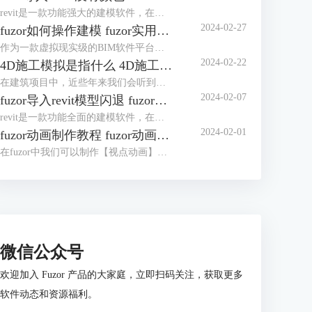
revit是一款功能强大的建模软件，在多个行业被应用广泛。fuzor是一款融合了BIMVR技术和4D施工模拟技术的综合性平台级工具，使用时我们可以将revit中创建的模型导入fuzor中，如果revit导入fuzor没有颜色，很大概率是保存建模时导出了白模。revit导入fuzor后模型不全怎么办？这主要是由于材质库和视觉样式造成的。下面我们来看详细介绍吧！
2024-02-27
fuzor如何操作建模 fuzor实用技巧介绍
作为一款虚拟现实级的BIM软件平台，fuzor功能非常强大，同时fuzor还是一款首次将多人游戏引擎技术引入建筑工程行业的工具。既然是被应用于建筑工程行业，操作建模自然是必不可少的，对于fuzor如何操作建模，这里我们将介绍三种模式。下面我们来看fuzor实用技巧介绍吧！
2024-02-22
4D施工模拟是指什么 4D施工模拟用什么软件
在建筑项目中，近些年来我们会听到是否有4D施工模拟的展示。4D施工模拟是指什么？通俗得讲是我们使用3D虚拟与现实软件，将整个建筑项目的流程通过软件展示出来。4D施工模拟用什么软件？关于4D施工模拟的制作，我们可以使用3D虚拟与现实软件。下面我们来看详细介绍吧！
2024-02-07
fuzor导入revit模型闪退 fuzor导入revit模型错位怎么办
revit是一款功能全面的建模软件，在我们使用fuzor对模型进行渲染时，需要将revit模型导入fuzor。但发现fuzor导入revit模型闪退，模型闪退可能与显卡不匹配有关。fuzor导入revit模型错位怎么办？对于导入revit模型错位的问题，我们可以先查看revit中错位的参数，然后再在fuzor中进行调整。下面我们来看详细介绍吧！
2024-02-01
fuzor动画制作教程 fuzor动画怎么导出来
在fuzor中我们可以制作【视点动画】和【人物漫游动画】，视点动画是像电影一样展示模型，人物漫游动画是以人物的视角展示模型。这两种动画的制作过程完全不同，视点动画的制作和制作施工模拟动画的操作相似，人物漫游动画的制作更像是一种视频的录制。下面我们来看fuzor动画制作教程，以及fuzor动画怎么导出来吧！
微信公众号
欢迎加入 Fuzor 产品的大家庭，立即扫码关注，获取更多
软件动态和资源福利。