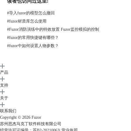
读者也访问过这里:
#
导入fuzor的模型怎么撤回
#
fuzor材质库怎么使用
#
Fuzor消防演练中的特效放置 Fuzor监控模拟的控制
#
fuzor的常用快捷键有哪些？
4.然后可以看到被选择的物体材质有了镜面反射属
#
fuzor中如何设置人物参数？
性，人物就可以到任何附有这个属性的物体前照镜
子了。
产品
支持
关于
联系我们
5.如果在配上Oculus Rift观察，这个真实的体验感
Copyright © 2026
Fuzor
苏州思杰马克丁软件科技有限公司
就更强烈了（请忽略低分辨率的截图）。
经营许可证编号：苏B2-20210063
|
营业执照