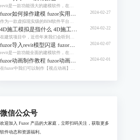
revit是一款功能强大的建模软件，在多个行业被应用广泛。fuzor是一款融合了BIMVR技术和4D施工模拟技术的综合性平台级工具，使用时我们可以将revit中创建的模型导入fuzor中，如果revit导入fuzor没有颜色，很大概率是保存建模时导出了白模。revit导入fuzor后模型不全怎么办？这主要是由于材质库和视觉样式造成的。下面我们来看详细介绍吧！
2024-02-27
fuzor如何操作建模 fuzor实用技巧介绍
作为一款虚拟现实级的BIM软件平台，fuzor功能非常强大，同时fuzor还是一款首次将多人游戏引擎技术引入建筑工程行业的工具。既然是被应用于建筑工程行业，操作建模自然是必不可少的，对于fuzor如何操作建模，这里我们将介绍三种模式。下面我们来看fuzor实用技巧介绍吧！
2024-02-22
4D施工模拟是指什么 4D施工模拟用什么软件
在建筑项目中，近些年来我们会听到是否有4D施工模拟的展示。4D施工模拟是指什么？通俗得讲是我们使用3D虚拟与现实软件，将整个建筑项目的流程通过软件展示出来。4D施工模拟用什么软件？关于4D施工模拟的制作，我们可以使用3D虚拟与现实软件。下面我们来看详细介绍吧！
2024-02-07
fuzor导入revit模型闪退 fuzor导入revit模型错位怎么办
revit是一款功能全面的建模软件，在我们使用fuzor对模型进行渲染时，需要将revit模型导入fuzor。但发现fuzor导入revit模型闪退，模型闪退可能与显卡不匹配有关。fuzor导入revit模型错位怎么办？对于导入revit模型错位的问题，我们可以先查看revit中错位的参数，然后再在fuzor中进行调整。下面我们来看详细介绍吧！
2024-02-01
fuzor动画制作教程 fuzor动画怎么导出来
在fuzor中我们可以制作【视点动画】和【人物漫游动画】，视点动画是像电影一样展示模型，人物漫游动画是以人物的视角展示模型。这两种动画的制作过程完全不同，视点动画的制作和制作施工模拟动画的操作相似，人物漫游动画的制作更像是一种视频的录制。下面我们来看fuzor动画制作教程，以及fuzor动画怎么导出来吧！
微信公众号
欢迎加入 Fuzor 产品的大家庭，立即扫码关注，获取更多
软件动态和资源福利。