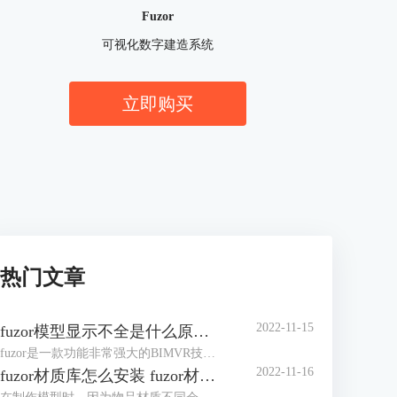
Fuzor
可视化数字建造系统
立即购买
热门文章
2022-11-15
fuzor模型显示不全是什么原因 fuzor模型显示设置
fuzor是一款功能非常强大的BIMVR技术和4D施工模拟技术为一体的综合性平台级工具，使用过程中我们可以将Revit模型同步到fuzor。但有时fuzor模型显示不全是什么原因？这里我们将提供几种解决方案，大家可以根据自己实际情况来设置。除此之外，我们还可以对fuzor模型显示设置进行编辑，以调整出理想的模型效果。下面来看详细介绍吧！
2022-11-16
fuzor材质库怎么安装 fuzor材质库怎么使用