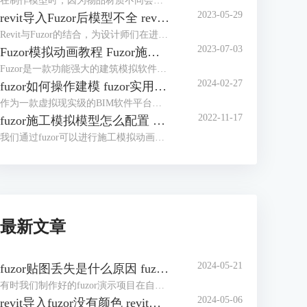
在制作模型时，因为物品材质不同会产生不同效果。但是安装fuzor后，发现软件自带的材质并不是很多，那么fuzor材质库怎么安装？我们可以将下载好的材质库导入fuzor。fuzor材质库怎么使用？有了材质库，使用便非常简单了，除了直接使用材质外，我们还可以对材质进行编辑。下面我们来看详细介绍吧！
2023-05-29
revit导入Fuzor后模型不全 revit导入Fuzor后模型不全怎么办
Revit与Fuzor的结合，为设计师们在进行建筑设计与模型演示时带来了无尽可能性。然而，在Revit向Fuzor导入模型的过程中，有时可能会出现模型不全的情况。本文将详细阐述revit导入Fuzor后模型不全的问题原因，并提供有效的解决办法。
2023-07-03
Fuzor模拟动画教程 Fuzor施工模拟动画如何导出
Fuzor是一款功能强大的建筑模拟软件，它不仅可以帮助设计师创建逼真的建筑模型，还可以制作出令人惊叹的模拟动画。本文将为您提供Fuzor模拟动画的详细教程，让您了解如何利用Fuzor创建出精彩的施工模拟动画。
2024-02-27
fuzor如何操作建模 fuzor实用技巧介绍
作为一款虚拟现实级的BIM软件平台，fuzor功能非常强大，同时fuzor还是一款首次将多人游戏引擎技术引入建筑工程行业的工具。既然是被应用于建筑工程行业，操作建模自然是必不可少的，对于fuzor如何操作建模，这里我们将介绍三种模式。下面我们来看fuzor实用技巧介绍吧！
2022-11-17
fuzor施工模拟模型怎么配置 有哪些注意的点
我们通过fuzor可以进行施工模拟动画，在制作动画过程中需要用到许多机械模型，一个个去配置机械模型动作非常繁琐，在fuzor中我们完成一个机械模型后便可通过复制的方式来将动作应用至同类型的机械模型中。下面我们来看fuzor施工模拟模型怎么配置，以及有哪些注意的点吧！
最新文章
2024-05-21
fuzor贴图丢失是什么原因 fuzor贴图丢失怎么办
有时我们制作好的fuzor演示项目在自己电脑上非常完整，在公共设备上演示时却出现了贴图丢失的状况。fuzor贴图丢失是什么原因？贴图丢失有多种原因，有可能是材质库的原因，也有可能是材质库保存路径的问题。fuzor贴图丢失怎么办？我们可以针对贴图丢失的原因进行修复，也可以将fuzor导出为exe文件，或制作人物漫游动画。下面我们来看详细介绍吧！
2024-05-06
revit导入fuzor没有颜色 revit导入fuzor后模型不全怎么办