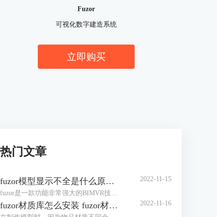
Fuzor
可视化数字建造系统
立即购买
热门文章
2022-11-15
fuzor模型显示不全是什么原因 fuzor模型显示设置
fuzor是一款功能非常强大的BIMVR技术和4D施工模拟技术为一体的综合性平台级工具，使用过程中我们可以将Revit模型同步到fuzor。但有时fuzor模型显示不全是什么原因？这里我们将提供几种解决方案，大家可以根据自己实际情况来设置。除此之外，我们还可以对fuzor模型显示设置进行编辑，以调整出理想的模型效果。下面来看详细介绍吧！
2022-11-16
fuzor材质库怎么安装 fuzor材质库怎么使用