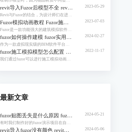
在制作模型时，因为物品材质不同会产生不同效果。但是安装fuzor后，发现软件自带的材质并不是很多，那么fuzor材质库怎么安装？我们可以将下载好的材质库导入fuzor。fuzor材质库怎么使用？有了材质库，使用便非常简单了，除了直接使用材质外，我们还可以对材质进行编辑。下面我们来看详细介绍吧！
2023-05-29
revit导入Fuzor后模型不全 revit导入Fuzor后模型不全怎么办
Revit与Fuzor的结合，为设计师们在进行建筑设计与模型演示时带来了无尽可能性。然而，在Revit向Fuzor导入模型的过程中，有时可能会出现模型不全的情况。本文将详细阐述revit导入Fuzor后模型不全的问题原因，并提供有效的解决办法。
2023-07-03
Fuzor模拟动画教程 Fuzor施工模拟动画如何导出
Fuzor是一款功能强大的建筑模拟软件，它不仅可以帮助设计师创建逼真的建筑模型，还可以制作出令人惊叹的模拟动画。本文将为您提供Fuzor模拟动画的详细教程，让您了解如何利用Fuzor创建出精彩的施工模拟动画。
2024-02-27
fuzor如何操作建模 fuzor实用技巧介绍
作为一款虚拟现实级的BIM软件平台，fuzor功能非常强大，同时fuzor还是一款首次将多人游戏引擎技术引入建筑工程行业的工具。既然是被应用于建筑工程行业，操作建模自然是必不可少的，对于fuzor如何操作建模，这里我们将介绍三种模式。下面我们来看fuzor实用技巧介绍吧！
2022-11-17
fuzor施工模拟模型怎么配置 有哪些注意的点
我们通过fuzor可以进行施工模拟动画，在制作动画过程中需要用到许多机械模型，一个个去配置机械模型动作非常繁琐，在fuzor中我们完成一个机械模型后便可通过复制的方式来将动作应用至同类型的机械模型中。下面我们来看fuzor施工模拟模型怎么配置，以及有哪些注意的点吧！
最新文章
2024-05-21
fuzor贴图丢失是什么原因 fuzor贴图丢失怎么办
有时我们制作好的fuzor演示项目在自己电脑上非常完整，在公共设备上演示时却出现了贴图丢失的状况。fuzor贴图丢失是什么原因？贴图丢失有多种原因，有可能是材质库的原因，也有可能是材质库保存路径的问题。fuzor贴图丢失怎么办？我们可以针对贴图丢失的原因进行修复，也可以将fuzor导出为exe文件，或制作人物漫游动画。下面我们来看详细介绍吧！
2024-05-06
revit导入fuzor没有颜色 revit导入fuzor后模型不全怎么办