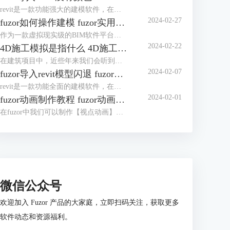
revit是一款功能强大的建模软件，在多个行业被应用广泛。fuzor是一款融合了BIMVR技术和4D施工模拟技术的综合性平台级工具，使用时我们可以将revit中创建的模型导入fuzor中，如果revit导入fuzor没有颜色，很大概率是保存建模时导出了白模。revit导入fuzor后模型不全怎么办？这主要是由于材质库和视觉样式造成的。下面我们来看详细介绍吧！
2024-02-27
fuzor如何操作建模 fuzor实用技巧介绍
作为一款虚拟现实级的BIM软件平台，fuzor功能非常强大，同时fuzor还是一款首次将多人游戏引擎技术引入建筑工程行业的工具。既然是被应用于建筑工程行业，操作建模自然是必不可少的，对于fuzor如何操作建模，这里我们将介绍三种模式。下面我们来看fuzor实用技巧介绍吧！
2024-02-22
4D施工模拟是指什么 4D施工模拟用什么软件
在建筑项目中，近些年来我们会听到是否有4D施工模拟的展示。4D施工模拟是指什么？通俗得讲是我们使用3D虚拟与现实软件，将整个建筑项目的流程通过软件展示出来。4D施工模拟用什么软件？关于4D施工模拟的制作，我们可以使用3D虚拟与现实软件。下面我们来看详细介绍吧！
2024-02-07
fuzor导入revit模型闪退 fuzor导入revit模型错位怎么办
revit是一款功能全面的建模软件，在我们使用fuzor对模型进行渲染时，需要将revit模型导入fuzor。但发现fuzor导入revit模型闪退，模型闪退可能与显卡不匹配有关。fuzor导入revit模型错位怎么办？对于导入revit模型错位的问题，我们可以先查看revit中错位的参数，然后再在fuzor中进行调整。下面我们来看详细介绍吧！
2024-02-01
fuzor动画制作教程 fuzor动画怎么导出来
在fuzor中我们可以制作【视点动画】和【人物漫游动画】，视点动画是像电影一样展示模型，人物漫游动画是以人物的视角展示模型。这两种动画的制作过程完全不同，视点动画的制作和制作施工模拟动画的操作相似，人物漫游动画的制作更像是一种视频的录制。下面我们来看fuzor动画制作教程，以及fuzor动画怎么导出来吧！
微信公众号
欢迎加入 Fuzor 产品的大家庭，立即扫码关注，获取更多
软件动态和资源福利。