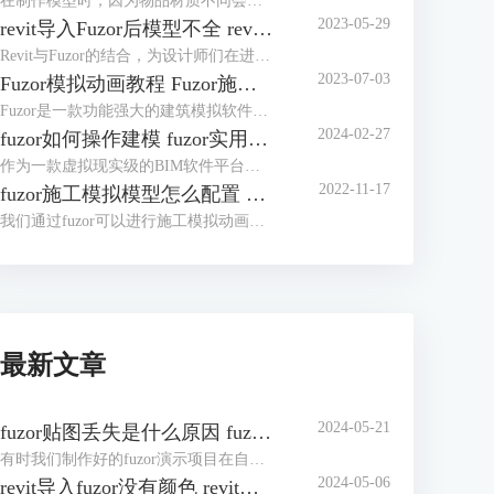
在制作模型时，因为物品材质不同会产生不同效果。但是安装fuzor后，发现软件自带的材质并不是很多，那么fuzor材质库怎么安装？我们可以将下载好的材质库导入fuzor。fuzor材质库怎么使用？有了材质库，使用便非常简单了，除了直接使用材质外，我们还可以对材质进行编辑。下面我们来看详细介绍吧！
2023-05-29
revit导入Fuzor后模型不全 revit导入Fuzor后模型不全怎么办
Revit与Fuzor的结合，为设计师们在进行建筑设计与模型演示时带来了无尽可能性。然而，在Revit向Fuzor导入模型的过程中，有时可能会出现模型不全的情况。本文将详细阐述revit导入Fuzor后模型不全的问题原因，并提供有效的解决办法。
2023-07-03
Fuzor模拟动画教程 Fuzor施工模拟动画如何导出
Fuzor是一款功能强大的建筑模拟软件，它不仅可以帮助设计师创建逼真的建筑模型，还可以制作出令人惊叹的模拟动画。本文将为您提供Fuzor模拟动画的详细教程，让您了解如何利用Fuzor创建出精彩的施工模拟动画。
2024-02-27
fuzor如何操作建模 fuzor实用技巧介绍
作为一款虚拟现实级的BIM软件平台，fuzor功能非常强大，同时fuzor还是一款首次将多人游戏引擎技术引入建筑工程行业的工具。既然是被应用于建筑工程行业，操作建模自然是必不可少的，对于fuzor如何操作建模，这里我们将介绍三种模式。下面我们来看fuzor实用技巧介绍吧！
2022-11-17
fuzor施工模拟模型怎么配置 有哪些注意的点
我们通过fuzor可以进行施工模拟动画，在制作动画过程中需要用到许多机械模型，一个个去配置机械模型动作非常繁琐，在fuzor中我们完成一个机械模型后便可通过复制的方式来将动作应用至同类型的机械模型中。下面我们来看fuzor施工模拟模型怎么配置，以及有哪些注意的点吧！
最新文章
2024-05-21
fuzor贴图丢失是什么原因 fuzor贴图丢失怎么办
有时我们制作好的fuzor演示项目在自己电脑上非常完整，在公共设备上演示时却出现了贴图丢失的状况。fuzor贴图丢失是什么原因？贴图丢失有多种原因，有可能是材质库的原因，也有可能是材质库保存路径的问题。fuzor贴图丢失怎么办？我们可以针对贴图丢失的原因进行修复，也可以将fuzor导出为exe文件，或制作人物漫游动画。下面我们来看详细介绍吧！
2024-05-06
revit导入fuzor没有颜色 revit导入fuzor后模型不全怎么办