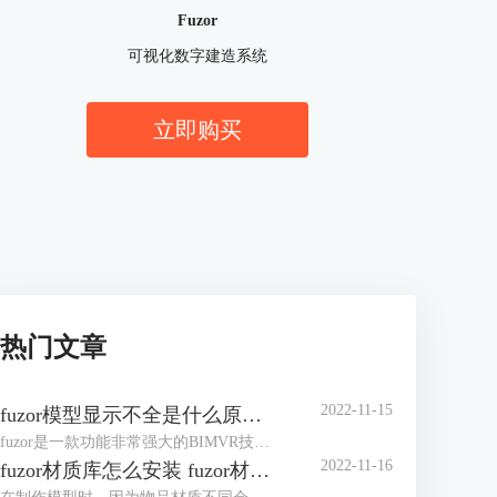
Fuzor
可视化数字建造系统
立即购买
热门文章
2022-11-15
fuzor模型显示不全是什么原因 fuzor模型显示设置
fuzor是一款功能非常强大的BIMVR技术和4D施工模拟技术为一体的综合性平台级工具，使用过程中我们可以将Revit模型同步到fuzor。但有时fuzor模型显示不全是什么原因？这里我们将提供几种解决方案，大家可以根据自己实际情况来设置。除此之外，我们还可以对fuzor模型显示设置进行编辑，以调整出理想的模型效果。下面来看详细介绍吧！
2022-11-16
fuzor材质库怎么安装 fuzor材质库怎么使用