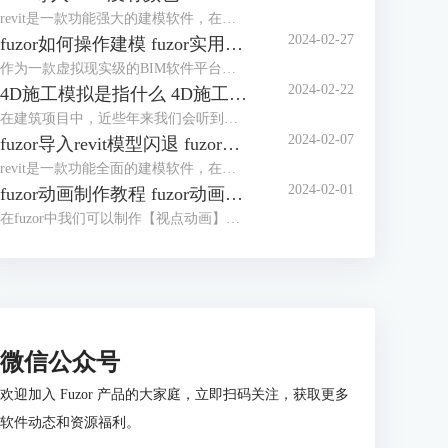
revit是一款功能强大的建模软件，在多个行业被应用广泛。fuzor是一款融合了BIMVR技术和4D施工模拟技术的综合性平台级工具，使用时我们可以将revit中创建的模型导入fuzor中，如果revit导入fuzor没有颜色，很大概率是保存建模时导出了白模。revit导入fuzor后模型不全怎么办？这主要是由于材质库和视觉样式造成的。下面我们来看详细介绍吧！
2024-02-27
fuzor如何操作建模 fuzor实用技巧介绍
作为一款虚拟现实级的BIM软件平台，fuzor功能非常强大，同时fuzor还是一款首次将多人游戏引擎技术引入建筑工程行业的工具。既然是被应用于建筑工程行业，操作建模自然是必不可少的，对于fuzor如何操作建模，这里我们将介绍三种模式。下面我们来看fuzor实用技巧介绍吧！
2024-02-22
4D施工模拟是指什么 4D施工模拟用什么软件
在建筑项目中，近些年来我们会听到是否有4D施工模拟的展示。4D施工模拟是指什么？通俗得讲是我们使用3D虚拟与现实软件，将整个建筑项目的流程通过软件展示出来。4D施工模拟用什么软件？关于4D施工模拟的制作，我们可以使用3D虚拟与现实软件。下面我们来看详细介绍吧！
2024-02-07
fuzor导入revit模型闪退 fuzor导入revit模型错位怎么办
revit是一款功能全面的建模软件，在我们使用fuzor对模型进行渲染时，需要将revit模型导入fuzor。但发现fuzor导入revit模型闪退，模型闪退可能与显卡不匹配有关。fuzor导入revit模型错位怎么办？对于导入revit模型错位的问题，我们可以先查看revit中错位的参数，然后再在fuzor中进行调整。下面我们来看详细介绍吧！
2024-02-01
fuzor动画制作教程 fuzor动画怎么导出来
在fuzor中我们可以制作【视点动画】和【人物漫游动画】，视点动画是像电影一样展示模型，人物漫游动画是以人物的视角展示模型。这两种动画的制作过程完全不同，视点动画的制作和制作施工模拟动画的操作相似，人物漫游动画的制作更像是一种视频的录制。下面我们来看fuzor动画制作教程，以及fuzor动画怎么导出来吧！
微信公众号
欢迎加入 Fuzor 产品的大家庭，立即扫码关注，获取更多
软件动态和资源福利。