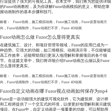
行业提供了强大的可视化工具。在本文中，我们将为您提供详细
的Fuzor动画教程，及为你讲解Fuzor动画模拟的意义，帮助您掌
握动画制作的基本步骤和技巧。
标签：
Fuzor动画
，
施工模拟动画
，
Fuzor施工动画
，
Fuzor设置动画方
向
，
Fuzor动画制作
，
Fuzor动画打不开
，
Fuzor 4D动画
Fuzor动画怎么做 Fuzor怎么显得更真实
在建筑施工、设计、和项目管理等领域，Fuzor的应用已成为一
种趋势。它强大的功能，如三维模拟、动画演示等，不仅能够提
高工作效率，还能帮助我们更深入地理解和掌握项目的各个细
节。在这篇文章中，我们将详细介绍Fuzor动画怎么做以及Fuzor
怎么显得更真实。
标签：
Fuzor动画
，
施工模拟动画
，
Fuzor施工动画
，
Fuzor设置动画方
向
，
Fuzor动画制作
，
Fuzor动画打不开
，
Fuzor 4D动画
Fuzor自定义动画在哪 Fuzor视点动画如何保存为mp4
Fuzor是一款功能强大的建筑可视化软件，它为建筑师、设计师
和工程师提供了一个交互式的环境，以便更好地理解和展示建筑
项目。在Fuzor中，自定义动画是一项重要的功能，可以帮助用