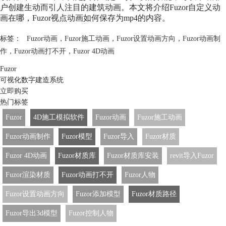
户创建生动而引人注目的建筑动画。本文将介绍Fuzor自定义动
画在哪，Fuzor视点动画如何保存为mp4的内容。
标签：
Fuzor动画
，
Fuzor施工动画
，
Fuzor设置动画方向
，
Fuzor动画制
作
，
Fuzor动画打不开
，
Fuzor 4D动画
Fuzor
可视化数字建造系统
立即购买
热门标签
Fuzor
4D施工模拟软件
Fuzor动画
Fuzor施工动画
Fuzor动画制作
Fuzor模型
Fuzor导入
Fuzor材质
Fuzor 4D动画
Fuzor材质库
Fuzor材质库安装
revit导入Fuzor
Fuzor渲染材质
Fuzor动画打不开
Fuzor人物
Fuzor设置动画方向
Fuzor添加模型
Fuzor材质路径
Fuzor导出3d模型
Fuzor控制人物