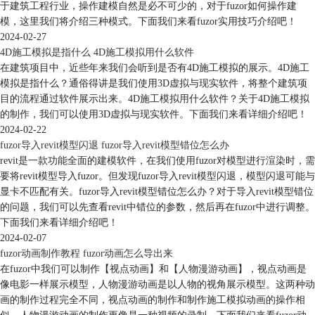
于建筑工程行业，操作建模自然是必不可少的，对于fuzor如何操作建
模，这里我们将介绍三种模式。下面我们来看fuzor实用技巧介绍吧！
2024-02-27
4D施工模拟是指什么 4D施工模拟用什么软件
在建筑项目中，近些年来我们会听到是否有4D施工模拟的展示。4D施工
模拟是指什么？通俗得讲是我们使用3D虚拟与现实软件，将整个建筑项
目的流程通过软件展示出来。4D施工模拟用什么软件？关于4D施工模拟
的制作，我们可以使用3D虚拟与现实软件。下面我们来看详细介绍吧！
2024-02-22
fuzor导入revit模型闪退 fuzor导入revit模型错位怎么办
revit是一款功能全面的建模软件，在我们使用fuzor对模型进行渲染时，需
要将revit模型导入fuzor。但发现fuzor导入revit模型闪退，模型闪退可能与
显卡不匹配有关。fuzor导入revit模型错位怎么办？对于导入revit模型错位
的问题，我们可以先查看revit中错位的参数，然后再在fuzor中进行调整。
下面我们来看详细介绍吧！
2024-02-07
fuzor动画制作教程 fuzor动画怎么导出来
在fuzor中我们可以制作【视点动画】和【人物漫游动画】，视点动画是
像电影一样展示模型，人物漫游动画是以人物的视角展示模型。这两种动
画的制作过程完全不同，视点动画的制作和制作施工模拟动画的操作相