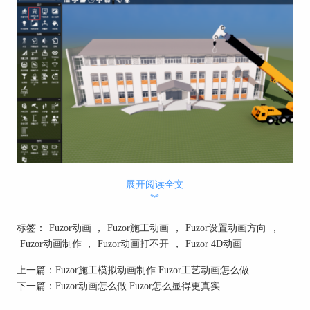
展开阅读全文
2. 设置场景：在创建自定义动画之前，您需要设置
︾
场景，包括摄像机位置、光照设置、材质等。这些
设置将决定最终动画的效果和呈现方式。
标签：
Fuzor动画
，
Fuzor施工动画
，
Fuzor设置动画方向
，
Fuzor动画制作
，
Fuzor动画打不开
，
Fuzor 4D动画
上一篇：
Fuzor施工模拟动画制作 Fuzor工艺动画怎么做
下一篇：
Fuzor动画怎么做 Fuzor怎么显得更真实