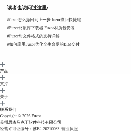
读者也访问过这里:
#
fuzor怎么撤回到上一步 fuzor撤回快捷键
#
Fuzor材质库下载器 Fuzor材质包安装
#
Fuzor对文件格式的支持详解
#
如何应用Fuzor优化全生命期的BIM交付
3. 动画路径：在Fuzor中，您可以创建动画路径，
指定摄像机在场景中的运动轨迹。通过在场景中设
置关键帧，您可以定义摄像机在不同时间点的位置
和角度，从而实现流畅的动画效果。
产品
支持
关于
联系我们
Copyright © 2026
Fuzor
苏州思杰马克丁软件科技有限公司
经营许可证编号：苏B2-20210063
|
营业执照