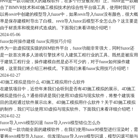
revit是一款功能强大的建模软件，在多个行业被应用广泛。fuzor是一款融
合了BIMVR技术和4D施工模拟技术的综合性平台级工具，使用时我们可
以将revit中创建的模型导入fuzor中，如果revit导入fuzor没有颜色，很大概
率是保存建模时导出了白模。revit导入fuzor后模型不全怎么办？这主要是
由于材质库和视觉样式造成的。下面我们来看详细介绍吧！
2024-05-06
fuzor如何操作建模 fuzor实用技巧介绍
作为一款虚拟现实级的BIM软件平台，fuzor功能非常强大，同时fuzor还
是一款首次将多人游戏引擎技术引入建筑工程行业的工具。既然是被应用
于建筑工程行业，操作建模自然是必不可少的，对于fuzor如何操作建
模，这里我们将介绍三种模式。下面我们来看fuzor实用技巧介绍吧！
2024-02-27
4D施工模拟是指什么 4D施工模拟用什么软件
在建筑项目中，近些年来我们会听到是否有4D施工模拟的展示。4D施工
模拟是指什么？通俗得讲是我们使用3D虚拟与现实软件，将整个建筑项
目的流程通过软件展示出来。4D施工模拟用什么软件？关于4D施工模拟
的制作，我们可以使用3D虚拟与现实软件。下面我们来看详细介绍吧！
2024-02-22
fuzor导入revit模型闪退 fuzor导入revit模型错位怎么办
revit是一款功能全面的建模软件，在我们使用fuzor对模型进行渲染时，需
要将revit模型导入fuzor。但发现fuzor导入revit模型闪退，模型闪退可能与