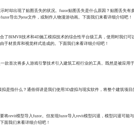
上演示时却出现了贴图丢失的状况。fuzor贴图丢失是什么原因？贴图丢
fuzor导出为exe文件，或制作人物漫游动画。下面我们来看详细介绍吧！
合了BIMVR技术和4D施工模拟技术的综合性平台级工具，使用时我们可以将rev
主要是由于材质库和视觉样式造成的。下面我们来看详细介绍吧！
or还是一款首次将多人游戏引擎技术引入建筑工程行业的工具。既然是被应用
模拟是指什么？通俗得讲是我们使用3D虚拟与现实软件，将整个建筑项目
evit模型导入fuzor。但发现fuzor导入revit模型闪退，模型闪退可能与
整。下面我们来看详细介绍吧！