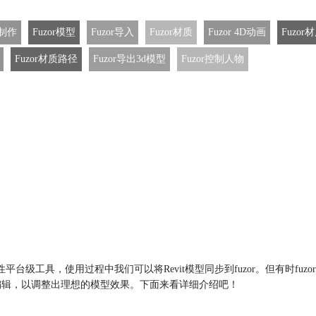
画制作
Fuzor模型
Fuzor导入
Fuzor材质
Fuzor 4D动画
Fuzor
Fuzor材质路径
Fuzor导出3d模型
Fuzor控制人物
合性平台级工具，使用过程中我们可以将Revit模型同步到fuzor。但有时
行编辑，以调整出理想的模型效果。下面来看详细介绍吧！