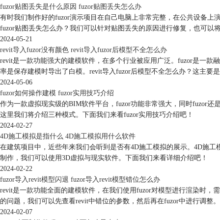
fuzor贴图丢失是什么原因 fuzor贴图丢失怎么办
有时我们制作好的fuzor演示项目在自己电脑上非常完整，在公共设备
fuzor贴图丢失怎么办？我们可以针对贴图丢失的原因进行修复，也可以将
2024-05-21
revit导入fuzor没有颜色 revit导入fuzor后模型不全怎么办
revit是一款功能强大的建模软件，在多个行业被应用广泛。fuzor是一款融
率是保存建模时导出了白模。revit导入fuzor后模型不全怎么办？这
2024-05-06
fuzor如何操作建模 fuzor实用技巧介绍
作为一款虚拟现实级的BIM软件平台，fuzor功能非常强大，同时fuz
这里我们将介绍三种模式。下面我们来看fuzor实用技巧介绍吧！
2024-02-27
4D施工模拟是指什么 4D施工模拟用什么软件
在建筑项目中，近些年来我们会听到是否有4D施工模拟的展示。4D施工
制作，我们可以使用3D虚拟与现实软件。下面我们来看详细介绍吧！
2024-02-22
fuzor导入revit模型闪退 fuzor导入revit模型错位怎么办
revit是一款功能全面的建模软件，在我们使用fuzor对模型进行渲染时，需要将r
的问题，我们可以先查看revit中错位的参数，然后再在fuzor中进行调
2024-02-07