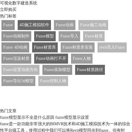
可视化数字建造系统
立即购买
热门标签
Fuzor
4D施工模拟软件
Fuzor动画
Fuzor施工动画
Fuzor动画制作
Fuzor模型
Fuzor导入
Fuzor材质
Fuzor 4D动画
Fuzor材质库
Fuzor材质库安装
revit导入Fuzor
Fuzor渲染材质
Fuzor动画打不开
Fuzor人物
Fuzor设置动画方向
Fuzor添加模型
Fuzor材质路径
Fuzor导出3d模型
Fuzor控制人物
热门文章
fuzor模型显示不全是什么原因 fuzor模型显示设置
fuzor是一款功能非常强大的BIMVR技术和4D施工模拟技术为一体的综合
性平台级工具，使用过程中我们可以将Revit模型同步到fuzor。但有时